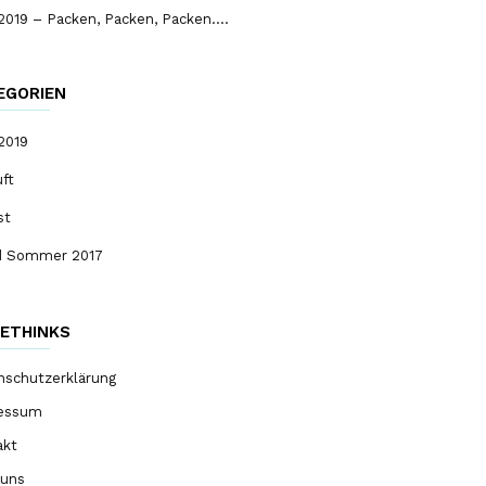
2019 – Packen, Packen, Packen….
EGORIEN
2019
ft
st
nd Sommer 2017
ETHINKS
nschutzerklärung
essum
akt
 uns