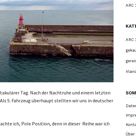
ARC 
KAT
ARC 
gekau
gerei
Irla
ktakulärer Tag. Nach der Nachtruhe und einem letzten
SOM
Als 5. Fahrzeug überhaupt stellten wir uns in deutscher
Date
Impr
chte ich, Pole Position, denn in dieser Reihe war ich
Kont
Über