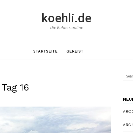
koehli.de
Die Köhlers online
STARTSEITE
GEREIST
Sear
for:
 Tag 16
NEU
ARC 2
ARC 